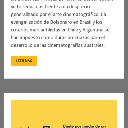
visto reducidas frente a un desprecio
generalizado por el arte cinematográfico. La
evangelización de Bolsonaro en Brasil y los
criterios mercantilistas en Chile y Argentina se
han impuesto como duras amenazas para el
desarrollo de las cinematografías australes.
AL
LEER MÁS
SUR
DE
LA
FRONTERA:
EL
CINE
EN
LOS
GOBIERNOS
DE
DERECHA
DE
BRASIL,
ARGENTINA
Y
CHILE