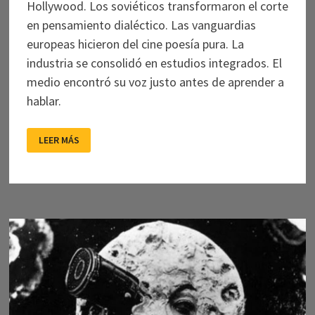
Hollywood. Los soviéticos transformaron el corte
en pensamiento dialéctico. Las vanguardias
europeas hicieron del cine poesía pura. La
industria se consolidó en estudios integrados. El
medio encontró su voz justo antes de aprender a
hablar.
HISTORIA
LEER MÁS
DEL
CINE
(2):
EL
MONTAJE
INVENTA
LA
NARRACIÓN
FÍLMICA