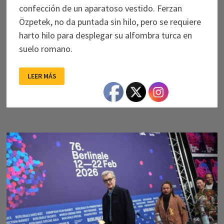
confección de un aparatoso vestido. Ferzan
Özpetek, no da puntada sin hilo, pero se requiere
harto hilo para desplegar su alfombra turca en
suelo romano.
CONVERSACIONES
LEER MÁS
SOBRE
TELAS
Y
AMORES
EN
UN
TALLER
DE
COSTURAS
REVISITADO