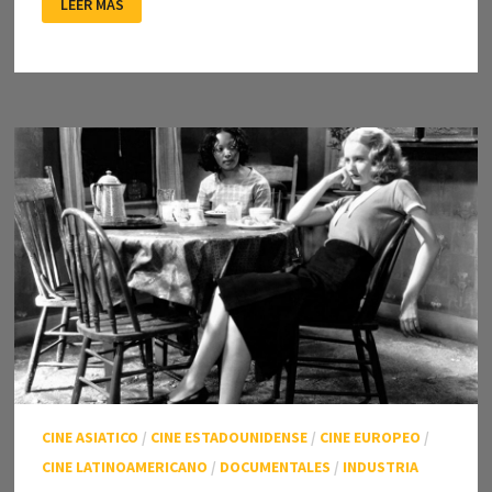
LEER MÁS
LA
INCOMODIDAD
DE
TOMAR
POSICIÓN
CINE ASIATICO
/
CINE ESTADOUNIDENSE
/
CINE EUROPEO
/
CINE LATINOAMERICANO
/
DOCUMENTALES
/
INDUSTRIA