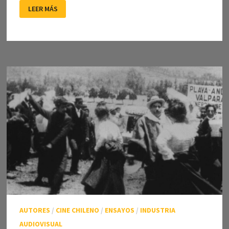
HISTORIA
LEER MÁS
DEL
CINE
(3):
EL
SONIDO
TRANSFORMA
EL
MEDIO
AUTORES
/
CINE CHILENO
/
ENSAYOS
/
INDUSTRIA
AUDIOVISUAL