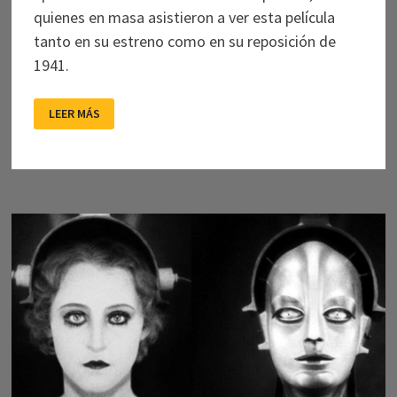
quienes en masa asistieron a ver esta película
tanto en su estreno como en su reposición de
1941.
VERSIONES,
LEER MÁS
RESTAURACIONES,
EDICIONES.
DERIVAS
DE
LA
PELÍCULA
EL
HÚSAR
DE
LA
MUERTE