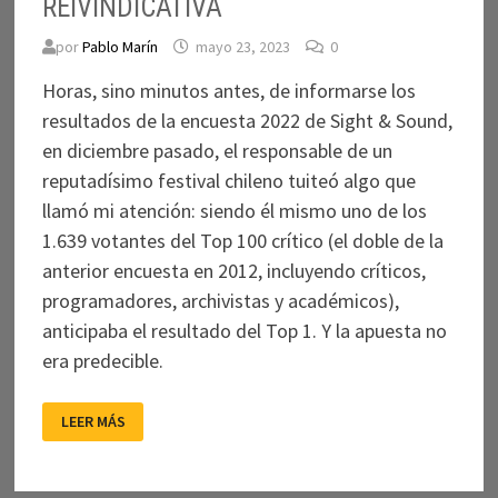
REIVINDICATIVA
por
Pablo Marín
mayo 23, 2023
0
Horas, sino minutos antes, de informarse los
resultados de la encuesta 2022 de Sight & Sound,
en diciembre pasado, el responsable de un
reputadísimo festival chileno tuiteó algo que
llamó mi atención: siendo él mismo uno de los
1.639 votantes del Top 100 crítico (el doble de la
anterior encuesta en 2012, incluyendo críticos,
programadores, archivistas y académicos),
anticipaba el resultado del Top 1. Y la apuesta no
era predecible.
EL
LEER MÁS
TRIUNFO
DE
LA
CINEFILIA
REIVINDICATIVA