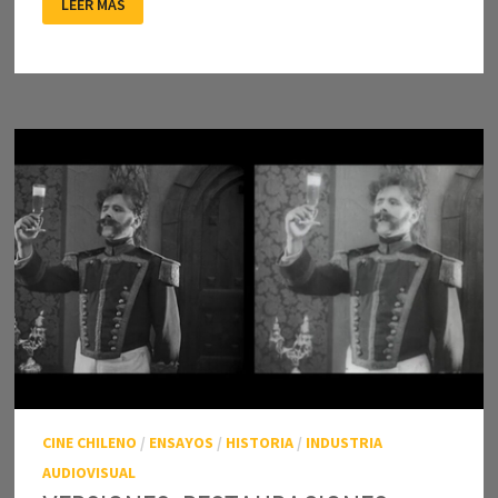
LEER MÁS
RECUPERACIÓN
DE
LA
MEMORIA
VISUAL
DE
CHILE
CINE CHILENO
/
ENSAYOS
/
HISTORIA
/
INDUSTRIA
AUDIOVISUAL