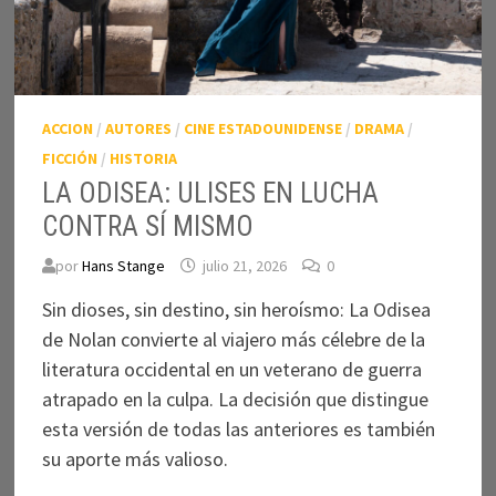
ACCION
/
AUTORES
/
CINE ESTADOUNIDENSE
/
DRAMA
/
FICCIÓN
/
HISTORIA
LA ODISEA: ULISES EN LUCHA
CONTRA SÍ MISMO
por
Hans Stange
julio 21, 2026
0
Sin dioses, sin destino, sin heroísmo: La Odisea
de Nolan convierte al viajero más célebre de la
literatura occidental en un veterano de guerra
atrapado en la culpa. La decisión que distingue
esta versión de todas las anteriores es también
su aporte más valioso.