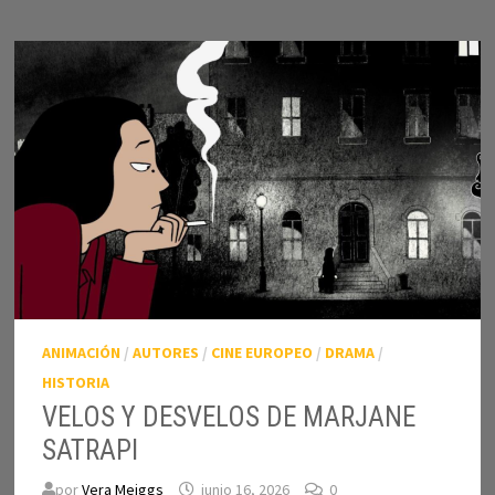
ANIMACIÓN
/
AUTORES
/
CINE EUROPEO
/
DRAMA
/
HISTORIA
VELOS Y DESVELOS DE MARJANE
SATRAPI
por
Vera Meiggs
junio 16, 2026
0