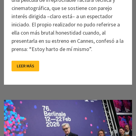
cinematográfica, que se sostiene con parejo
interés dirigida –claro está– a un espectador
iniciado. El propio realizador no pudo referirse a
ella con más brutal honestidad cuando, al
presentarla en su estreno en Cannes, confesó a la
prensa: “Estoy harto de mí mismo”.
OTRO
LEER MÁS
FILME
MENOR
DE
ALMODOVAR,
OTOÑAL
Y
MUY
BIEN
HECHO,
DESTINADO
ESTA
VEZ
A
LA
CINEFILIA