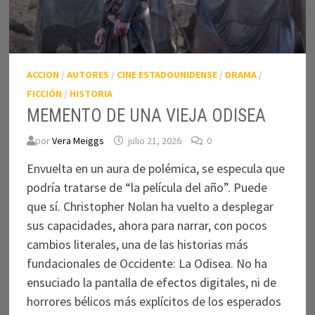
ACCION
/
AUTORES
/
CINE ESTADOUNIDENSE
/
DRAMA
/
FICCIÓN
/
HISTORIA
MEMENTO DE UNA VIEJA ODISEA
por
Vera Meiggs
julio 21, 2026
0
Envuelta en un aura de polémica, se especula que
podría tratarse de “la película del año”. Puede
que sí. Christopher Nolan ha vuelto a desplegar
sus capacidades, ahora para narrar, con pocos
cambios literales, una de las historias más
fundacionales de Occidente: La Odisea. No ha
ensuciado la pantalla de efectos digitales, ni de
horrores bélicos más explícitos de los esperados