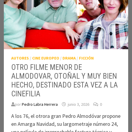
AUTORES
/
CINE EUROPEO
/
DRAMA
/
FICCIÓN
OTRO FILME MENOR DE
ALMODOVAR, OTOÑAL Y MUY BIEN
HECHO, DESTINADO ESTA VEZ A LA
CINEFILIA
por
Pedro Labra Herrera
junio 3, 2026
0
A los 76, el otrora gran Pedro Almodóvar propone
en Amarga Navidad, su largometraje número 24,
una película de irreprochable factura técnica y