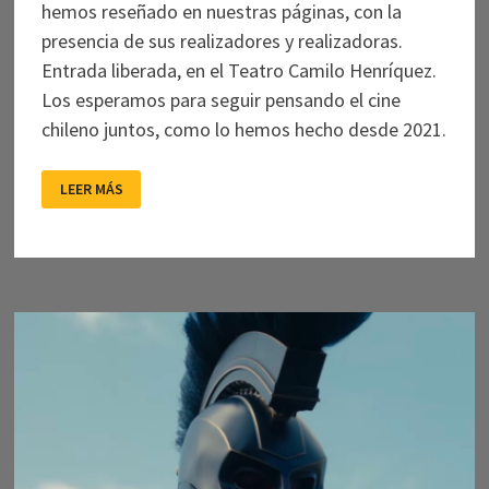
hemos reseñado en nuestras páginas, con la
presencia de sus realizadores y realizadoras.
Entrada liberada, en el Teatro Camilo Henríquez.
Los esperamos para seguir pensando el cine
chileno juntos, como lo hemos hecho desde 2021.
PRIMER
LEER MÁS
PLANO
CUMPLE
CINCO
AÑOS
Y
LOS
CELEBRA
CON
UN
FESTIVAL
DE
CINCO
PELÍCULAS
CHILENAS