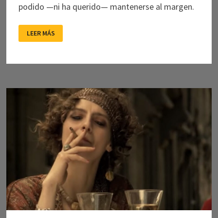
podido —ni ha querido— mantenerse al margen.
SOBRE
LEER MÁS
LA
INCOMODIDAD
DE
TOMAR
POSICIÓN