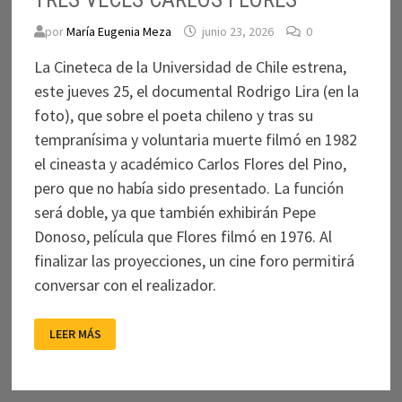
por
María Eugenia Meza
junio 23, 2026
0
La Cineteca de la Universidad de Chile estrena,
este jueves 25, el documental Rodrigo Lira (en la
foto), que sobre el poeta chileno y tras su
tempranísima y voluntaria muerte filmó en 1982
el cineasta y académico Carlos Flores del Pino,
pero que no había sido presentado. La función
será doble, ya que también exhibirán Pepe
Donoso, película que Flores filmó en 1976. Al
finalizar las proyecciones, un cine foro permitirá
conversar con el realizador.
TRES
LEER MÁS
VECES
CARLOS
FLORES