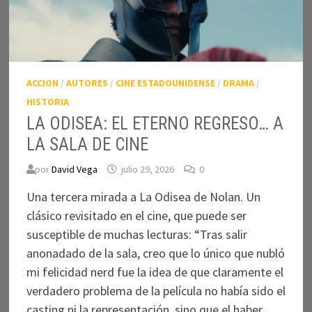
ACCION
/
AUTORES
/
CINE ESTADOUNIDENSE
/
DRAMA
/
HISTORIA
LA ODISEA: EL ETERNO REGRESO… A
LA SALA DE CINE
por
David Vega
julio 29, 2026
0
Una tercera mirada a La Odisea de Nolan. Un
clásico revisitado en el cine, que puede ser
susceptible de muchas lecturas: “Tras salir
anonadado de la sala, creo que lo único que nubló
mi felicidad nerd fue la idea de que claramente el
verdadero problema de la película no había sido el
casting ni la representación, sino que el haber