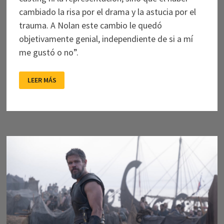
cambiado la risa por el drama y la astucia por el
trauma. A Nolan este cambio le quedó
objetivamente genial, independiente de si a mí
me gustó o no”.
LA
LEER MÁS
ODISEA:
EL
ETERNO
REGRESO…
A
LA
SALA
DE
CINE