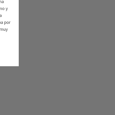
na
mo y
a
ba por
, muy