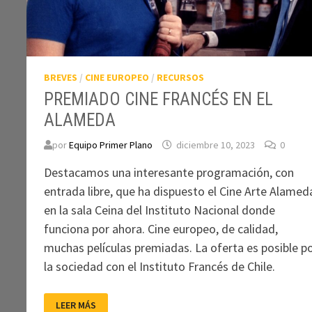
BREVES
/
CINE EUROPEO
/
RECURSOS
PREMIADO CINE FRANCÉS EN EL
ALAMEDA
por
Equipo Primer Plano
diciembre 10, 2023
0
Destacamos una interesante programación, con
entrada libre, que ha dispuesto el Cine Arte Alamed
en la sala Ceina del Instituto Nacional donde
funciona por ahora. Cine europeo, de calidad,
muchas películas premiadas. La oferta es posible p
la sociedad con el Instituto Francés de Chile.
PREMIADO
LEER MÁS
CINE