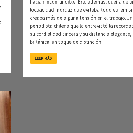
hacían inconfundible. Era, además, dueña de u
o
locuacidad mordaz que evitaba todo eufemis
creaba más de alguna tensión en el trabajo.Un
d
periodista chilena que la entrevistó la recorda
su cordialidad sincera y su distancia elegante
británica: un toque de distinción.
GLENDA
LEER MÁS
JACKSON
(1936-
2023)