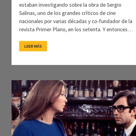
estaban investigando sobre la obra de Sergio
Salinas, uno de los grandes críticos de cine
nacionales por varias décadas y co-fundador de la
revista Primer Plano, en los setenta. Y entonces…
PRIMER
LEER MÁS
PLANO
VOLVIÓ
Y
YA
CUMPLE
TRES
AÑOS