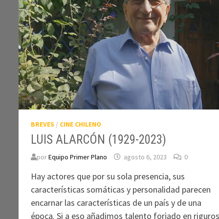
BREVES
/
CINE CHILENO
LUIS ALARCÓN (1929-2023)
por
Equipo Primer Plano
agosto 6, 2023
0
Hay actores que por su sola presencia, sus
características somáticas y personalidad parecen
encarnar las características de un país y de una
época. Si a eso añadimos talento forjado en riguro