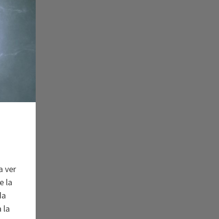
a ver
e la
da
 la