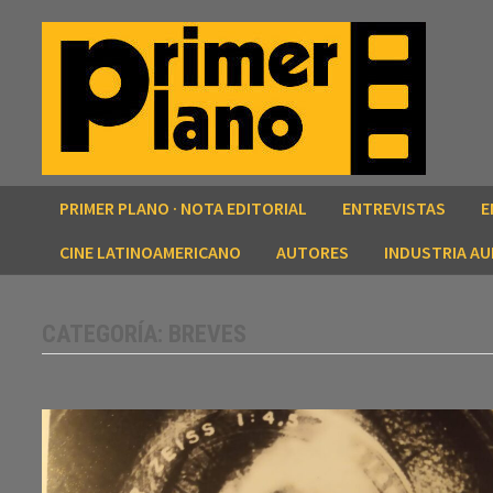
Saltar
al
contenido
PRIMER PLANO · NOTA EDITORIAL
ENTREVISTAS
E
CINE LATINOAMERICANO
AUTORES
INDUSTRIA AU
CATEGORÍA:
BREVES