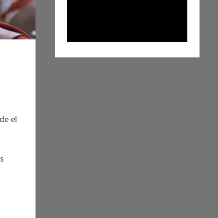
de el
os