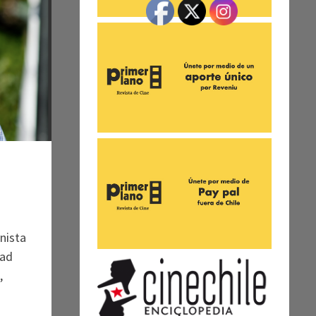
nista
dad
,