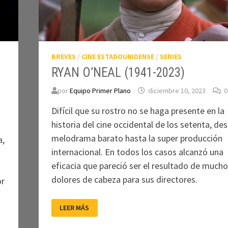
BREVES
/
CINE ESTADOUNIDENSE
/
SERIES
RYAN O’NEAL (1941-2023)
por
Equipo Primer Plano
diciembre 10, 2023
0
Difícil que su rostro no se haga presente en la
historia del cine occidental de los setenta, des
melodrama barato hasta la super producción
a,
internacional. En todos los casos alcanzó una
eficacia que pareció ser el resultado de much
dolores de cabeza para sus directores.
or
RYAN
LEER MÁS
O’NEAL
(1941-
2023)