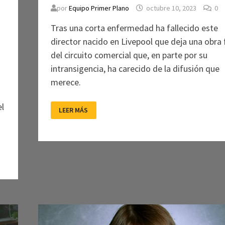
por
Equipo Primer Plano
octubre 10, 2023
0
Tras una corta enfermedad ha fallecido este
director nacido en Livepool que deja una obra 
del circuito comercial que, en parte por su
intransigencia, ha carecido de la difusión que
merece.
el
TERENCE
LEER MÁS
DAVIES
(1945-
2023)