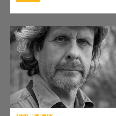
FRANCÉS
EN
EL
ALAMEDA
BREVES
/
CINE CHILENO