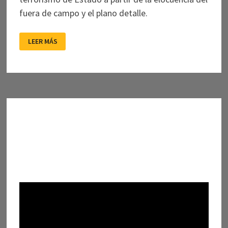
fuera de campo y el plano detalle.
1976:
LEER MÁS
TERROR
Y
TACTO