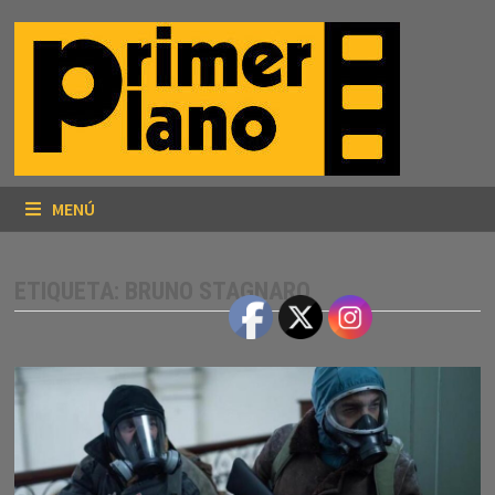
Saltar
al
contenido
MENÚ
ETIQUETA:
BRUNO STAGNARO