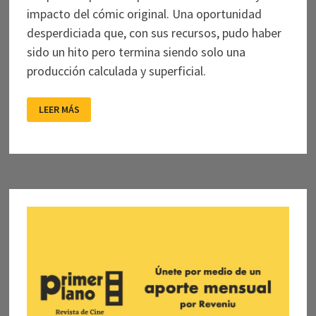
impacto del cómic original. Una oportunidad
desperdiciada que, con sus recursos, pudo haber
sido un hito pero termina siendo solo una
producción calculada y superficial.
LA
LEER MÁS
NIEVE
NO
MATA
SI
EL
TRAJE
ESTÁ
VACÍO:
EL
ETERNAUTA
DE
NETFLIX