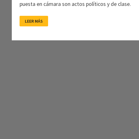
puesta en cámara son actos políticos y de clase.
COMIZI
LEER MÁS
D’AMORE