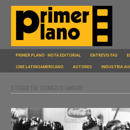
Saltar
al
contenido
PRIMER PLANO · NOTA EDITORIAL
ENTREVISTAS
E
CINE LATINOAMERICANO
AUTORES
INDUSTRIA AU
ETIQUETA:
COMIZI D’AMORE