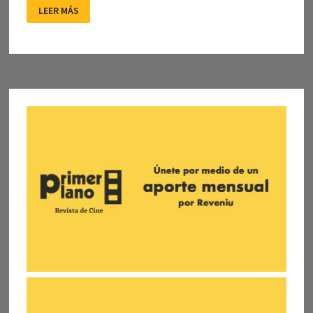
EL
LEER MÁS
ADELANTADO
FRANCESCO
ROSI