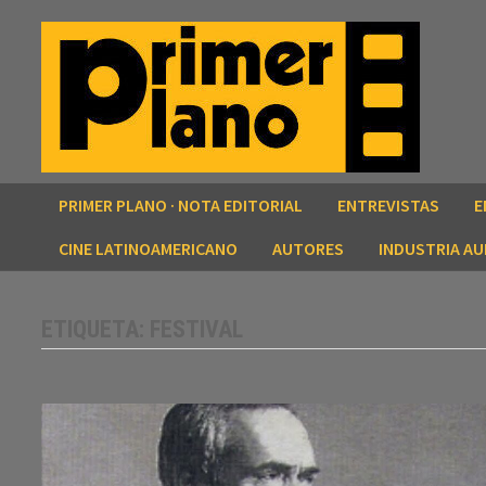
Saltar
al
contenido
PRIMER PLANO · NOTA EDITORIAL
ENTREVISTAS
E
CINE LATINOAMERICANO
AUTORES
INDUSTRIA AU
ETIQUETA:
FESTIVAL