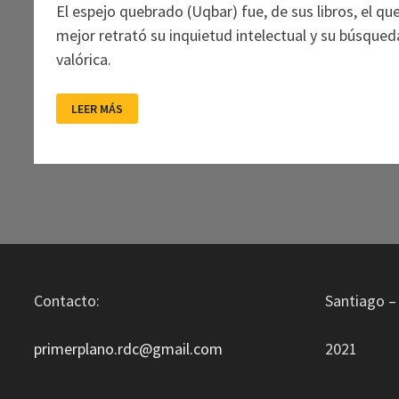
El espejo quebrado (Uqbar) fue, de sus libros, el qu
mejor retrató su inquietud intelectual y su búsqued
valórica.
ALFREDO
LEER MÁS
BARRÍA
(1953-
2020)
Contacto:
Santiago – 
primerplano.rdc@gmail.com
2021