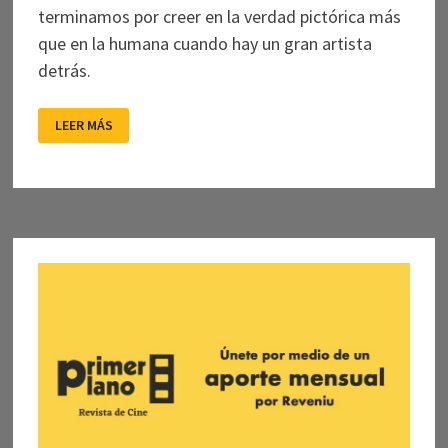
terminamos por creer en la verdad pictórica más
que en la humana cuando hay un gran artista
detrás.
RETRATO
LEER MÁS
DE
UN
MAESTRO
EN
SU
POSTRIMERÍA