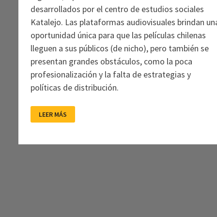
desarrollados por el centro de estudios sociales
Katalejo. Las plataformas audiovisuales brindan un
oportunidad única para que las películas chilenas
lleguen a sus públicos (de nicho), pero también se
presentan grandes obstáculos, como la poca
profesionalización y la falta de estrategias y
políticas de distribución.
DISTRIBUCIÓN,
LEER MÁS
PÚBLICOS
Y
CONSUMO
AUDIOVISUAL
A
TRAVÉS
DE
MEDIOS
DIGITALES
EN
CHILE