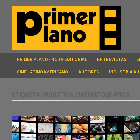
Saltar
al
contenido
PRIMER PLANO · NOTA EDITORIAL
ENTREVISTAS
E
CINE LATINOAMERICANO
AUTORES
INDUSTRIA AU
ETIQUETA:
INDUSTRIA CINEMATOGRÁFICA