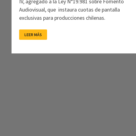
IV, agregado a la Ley N°19.981 sobre Fomento
Audiovisual, que instaura cuotas de pantalla
exclusivas para producciones chilenas.
AVANZA
LEER MÁS
NORMATIVA
DE
APOYO
AL
CINE
NACIONAL