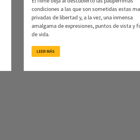
El filme deja al descubierto las paupérrimas
condiciones a las que son sometidas estas m
privadas de libertad y, a la vez, una inmensa
amalgama de expresiones, puntos de vista y 
de vida.
UN
LEER MÁS
MANIFIESTO
POLÍTICO
DE
LAS
IMÁGENES