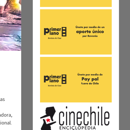
las
adora,
ional.