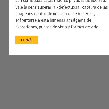
son sometidas estas madres privadas de libertad.
Vale la pena superar la «defectuosa» captura de las
imágenes dentro de una cárcel de mujeres y
enfrentarse a esta inmensa amalgama de
expresiones, puntos de vista y formas de vida.
UN
LEER MÁS
MANIFIESTO
POLÍTICO
DE
LAS
IMÁGENES