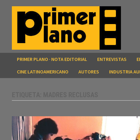
Saltar
al
contenido
PRIMER PLANO · NOTA EDITORIAL
ENTREVISTAS
E
CINE LATINOAMERICANO
AUTORES
INDUSTRIA AU
ETIQUETA:
MADRES RECLUSAS