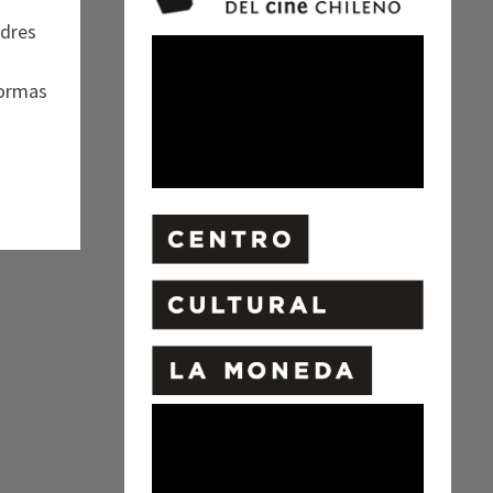
adres
formas