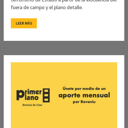
fuera de campo y el plano detalle.
1976:
LEER MÁS
TERROR
Y
TACTO