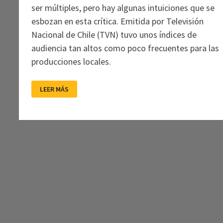
ser múltiples, pero hay algunas intuiciones que se
esbozan en esta crítica. Emitida por Televisión
Nacional de Chile (TVN) tuvo unos índices de
audiencia tan altos como poco frecuentes para las
producciones locales.
UNA
LEER MÁS
FÁBULA
PREMONITORIA
SOBRE
EL
DESENCANTO