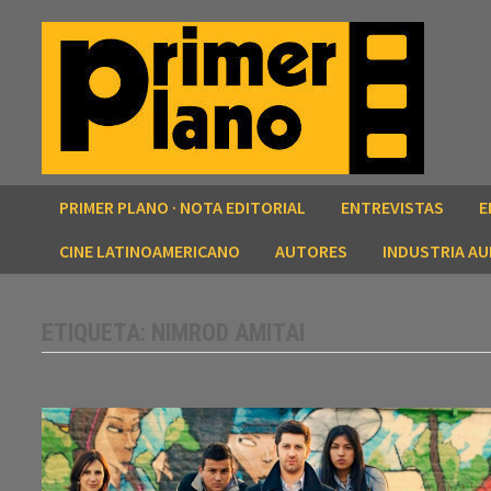
Saltar
al
contenido
PRIMER PLANO · NOTA EDITORIAL
ENTREVISTAS
E
CINE LATINOAMERICANO
AUTORES
INDUSTRIA AU
ETIQUETA:
NIMROD AMITAI