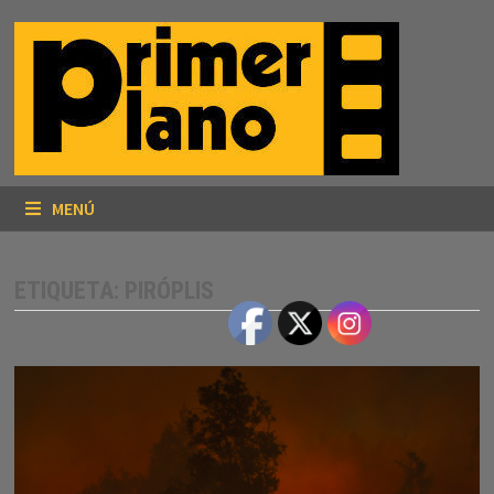
Saltar
al
contenido
MENÚ
ETIQUETA:
PIRÓPLIS