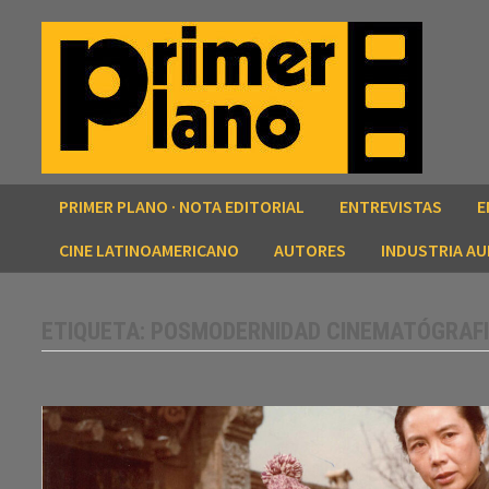
Saltar
al
contenido
PRIMER PLANO · NOTA EDITORIAL
ENTREVISTAS
E
CINE LATINOAMERICANO
AUTORES
INDUSTRIA AU
ETIQUETA:
POSMODERNIDAD CINEMATÓGRAF