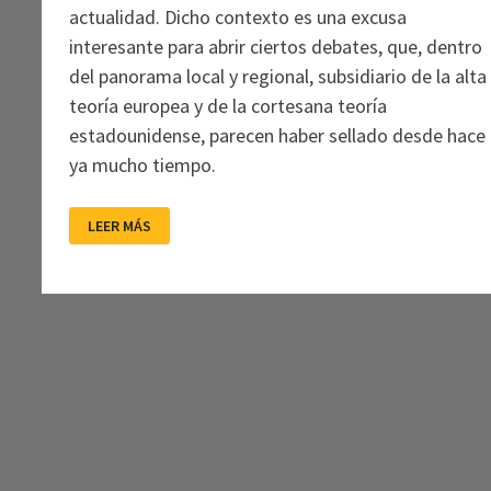
actualidad. Dicho contexto es una excusa
interesante para abrir ciertos debates, que, dentro
del panorama local y regional, subsidiario de la alta
teoría europea y de la cortesana teoría
estadounidense, parecen haber sellado desde hace
ya mucho tiempo.
¿HUBO
LEER MÁS
UNA
POSMODERNIDAD
CINEMATOGRÁFICA
EN
CHINA?