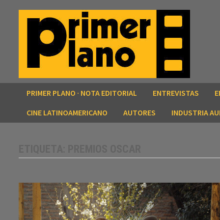
Saltar
al
contenido
PRIMER PLANO · NOTA EDITORIAL
ENTREVISTAS
E
CINE LATINOAMERICANO
AUTORES
INDUSTRIA AU
ETIQUETA:
PREMIOS OSCAR