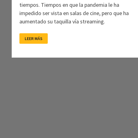
tiempos. Tiempos en que la pandemia le ha
impedido ser vista en salas de cine, pero que ha
aumentado su taquilla vía streaming.
EL
LEER MÁS
AGENTE
TOPO:
NI
MUCHO
NI
POCO,
PERO
ADORABLE