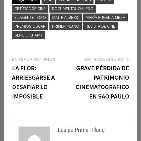
CRTÍTICA DE CINE
DOCUMENTAL CHILENO
EL AGENTE TOPO
MAITE ALBERDI
MARÍA EUGENIA MEZA
PREMIOS OSCAR
PRIMER PLANO
REVISTA DE CINE
SERGIO CHAMY
Navegación
Entrada
Entr
ENTRADA ANTERIOR
ENTRADA SIGUIENTE
anterior:
sigui
LA FLOR:
GRAVE PÉRDIDA DE
de
ARRIESGARSE A
PATRIMONIO
entradas
DESAFIAR LO
CINEMATOGRAFICO
IMPOSIBLE
EN SAO PAULO
Equipo Primer Plano