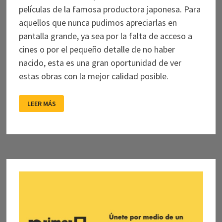
películas de la famosa productora japonesa. Para
aquellos que nunca pudimos apreciarlas en
pantalla grande, ya sea por la falta de acceso a
cines o por el pequeño detalle de no haber
nacido, esta es una gran oportunidad de ver
estas obras con la mejor calidad posible.
GHIBLI,
LEER MÁS
UNA
HISTORIA
DE
AMOR
Y
SU
REGRESO
A
LA
PANTALLA
GRANDE