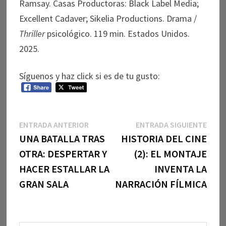
Ramsay. Casas Productoras: Black Label Media;
Excellent Cadaver; Sikelia Productions. Drama /
Thriller
psicológico. 119 min. Estados Unidos.
2025.
Síguenos y haz click si es de tu gusto:
Navegación
Entrada
Entr
ENTRADA ANTERIOR
ENTRADA SIGUIENTE
anterior:
sigui
UNA BATALLA TRAS
HISTORIA DEL CINE
de
OTRA: DESPERTAR Y
(2): EL MONTAJE
entradas
HACER ESTALLAR LA
INVENTA LA
GRAN SALA
NARRACIÓN FÍLMICA