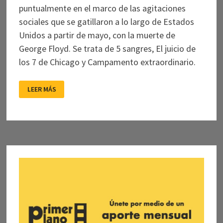
puntualmente en el marco de las agitaciones
sociales que se gatillaron a lo largo de Estados
Unidos a partir de mayo, con la muerte de
George Floyd. Se trata de 5 sangres, El juicio de
los 7 de Chicago y Campamento extraordinario.
TRES
LEER MÁS
MIRADAS
AL
PASADO
QUE
RESUENAN
EN
EL
PRESENTE