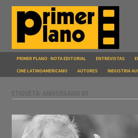
Saltar
al
contenido
PRIMER PLANO · NOTA EDITORIAL
ENTREVISTAS
E
CINE LATINOAMERICANO
AUTORES
INDUSTRIA AU
ETIQUETA:
ANIVERSARIO 80