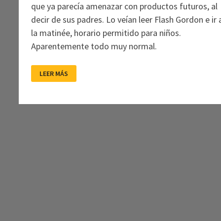
que ya parecía amenazar con productos futuros, al
decir de sus padres. Lo veían leer Flash Gordon e ir 
la matinée, horario permitido para niños.
Aparentemente todo muy normal.
RAÚL
LEER MÁS
RUIZ:
SUS
PRIMEROS
OCHENTA