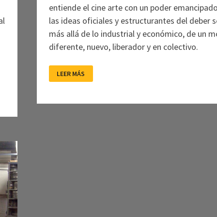
entiende el cine arte con un poder emancipado
al
las ideas oficiales y estructurantes del deber s
más allá de lo industrial y económico, de un 
diferente, nuevo, liberador y en colectivo.
CINE
LEER MÁS
ARTE
NORMANDIE,
CON
LOS
PÚBLICOS
EN
MENTE