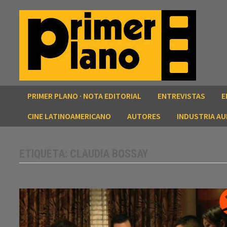
Saltar
al
contenido
PRIMER PLANO · NOTA EDITORIAL
ENTREVISTAS
E
CINE LATINOAMERICANO
AUTORES
INDUSTRIA AU
ETIQUETA:
CLAUDIA BOSSAY