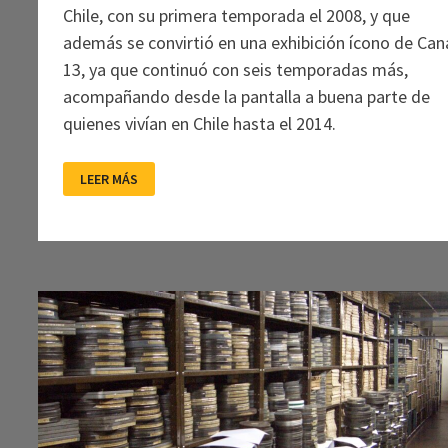
Chile, con su primera temporada el 2008, y que
además se convirtió en una exhibición ícono de Can
13, ya que continuó con seis temporadas más,
acompañando desde la pantalla a buena parte de
quienes vivían en Chile hasta el 2014.
NOSTALGIA
LEER MÁS
VISUAL:
“LOS
80”
Y
EL
USO
DEL
ARCHIVO