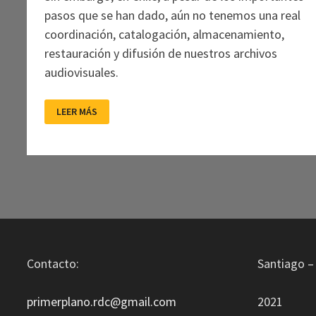
pasos que se han dado, aún no tenemos una real
coordinación, catalogación, almacenamiento,
restauración y difusión de nuestros archivos
audiovisuales.
HISTORIA
LEER MÁS
QUE
SE
VE,
MEMORIA
QUE
SE
SIENTE.
LA
IMPERANTE
IMPORTANCIA
DEL
ARCHIVO
AUDIOVISUAL
Contacto:
Santiago – 
primerplano.rdc@gmail.com
2021