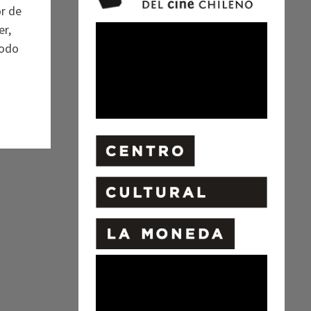
r de
er,
modo