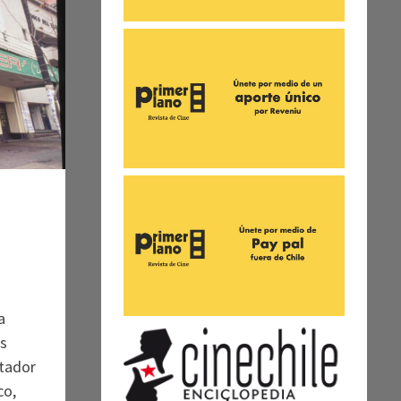
a
es
tador
co,