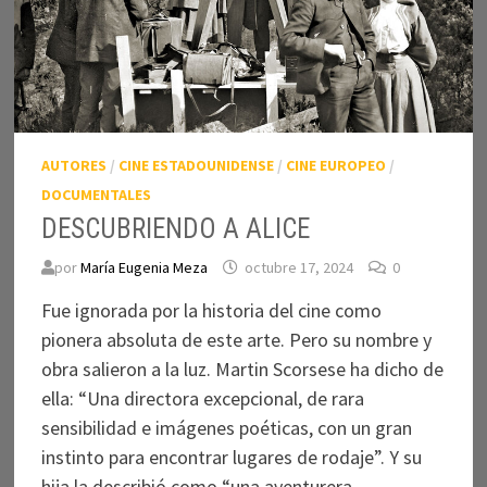
AUTORES
/
CINE ESTADOUNIDENSE
/
CINE EUROPEO
/
DOCUMENTALES
DESCUBRIENDO A ALICE
por
María Eugenia Meza
octubre 17, 2024
0
Fue ignorada por la historia del cine como
pionera absoluta de este arte. Pero su nombre y
obra salieron a la luz. Martin Scorsese ha dicho de
ella: “Una directora excepcional, de rara
sensibilidad e imágenes poéticas, con un gran
instinto para encontrar lugares de rodaje”. Y su
hija la describió como “una aventurera