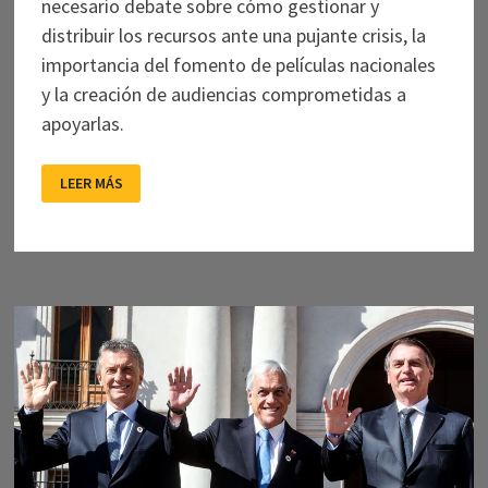
necesario debate sobre cómo gestionar y
distribuir los recursos ante una pujante crisis, la
importancia del fomento de películas nacionales
y la creación de audiencias comprometidas a
apoyarlas.
LA
LEER MÁS
CRISIS
DEL
CINE
ARGENTINO:
UNA
PELÍCULA
ESCRITA
Y
DIRIGIDA
POR
MILEI