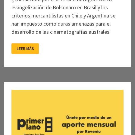
evangelización de Bolsonaro en Brasil y los
criterios mercantilistas en Chile y Argentina se
han impuesto como duras amenazas para el
desarrollo de las cinematografías australes.
AL
LEER MÁS
SUR
DE
LA
FRONTERA:
EL
CINE
EN
LOS
GOBIERNOS
DE
DERECHA
DE
BRASIL,
ARGENTINA
Y
CHILE