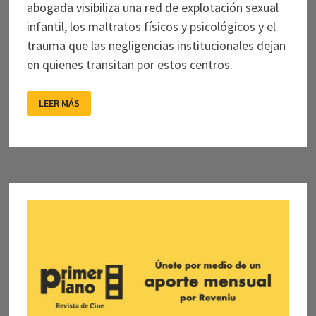
abogada visibiliza una red de explotación sexual
infantil, los maltratos físicos y psicológicos y el
trauma que las negligencias institucionales dejan
en quienes transitan por estos centros.
UN
LEER MÁS
RELATO
DESDE
EL
MELODRAMA
Y
LA
VIOLENCIA