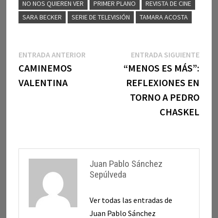
NO NOS QUIEREN VER
PRIMER PLANO
REVISTA DE CINE
SARA BECKER
SERIE DE TELEVISIÓN
TAMARA ACOSTA
Navegación
Entrada
Entr
ENTRADA ANTERIOR
ENTRADA SIGUIENTE
anterior:
sigui
CAMINEMOS
“MENOS ES MÁS”:
de
VALENTINA
REFLEXIONES EN
entradas
TORNO A PEDRO
CHASKEL
Juan Pablo Sánchez
Sepúlveda
Ver todas las entradas de
Juan Pablo Sánchez