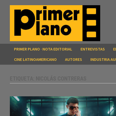
Saltar
al
contenido
PRIMER PLANO · NOTA EDITORIAL
ENTREVISTAS
E
CINE LATINOAMERICANO
AUTORES
INDUSTRIA AU
ETIQUETA:
NICOLÁS CONTRERAS