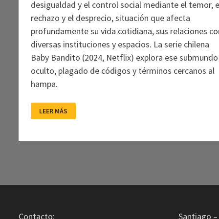
desigualdad y el control social mediante el temor, e
rechazo y el desprecio, situación que afecta
profundamente su vida cotidiana, sus relaciones co
diversas instituciones y espacios. La serie chilena
Baby Bandito (2024, Netflix) explora ese submundo
oculto, plagado de códigos y términos cercanos al
hampa.
EL
LEER MÁS
FLAITE
CHILENO
EN
LAS
PANTALLAS
DE
STREAMING
Contacto:
Santiago – 