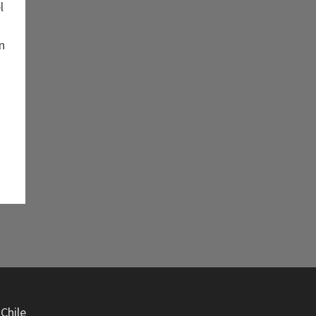
l
n
Chile