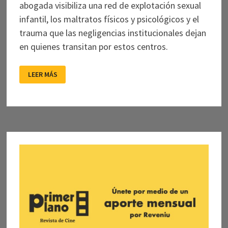
abogada visibiliza una red de explotación sexual
infantil, los maltratos físicos y psicológicos y el
trauma que las negligencias institucionales dejan
en quienes transitan por estos centros.
UN
LEER MÁS
RELATO
DESDE
EL
MELODRAMA
Y
LA
VIOLENCIA