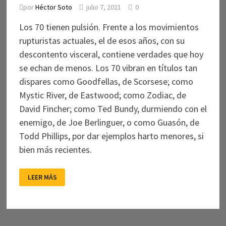
por
Héctor Soto
julio 7, 2021
0
Los 70 tienen pulsión. Frente a los movimientos
rupturistas actuales, el de esos años, con su
descontento visceral, contiene verdades que hoy
se echan de menos. Los 70 vibran en títulos tan
dispares como Goodfellas, de Scorsese; como
Mystic River, de Eastwood; como Zodiac, de
David Fincher; como Ted Bundy, durmiendo con el
enemigo, de Joe Berlinguer, o como Guasón, de
Todd Phillips, por dar ejemplos harto menores, si
bien más recientes.
LOS
LEER MÁS
70