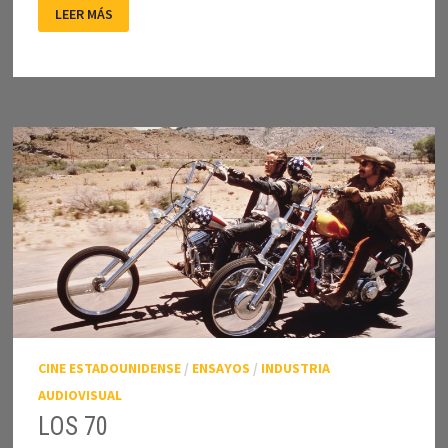
PETER
LEER MÁS
BOGDANOVICH
(1939-
2022)
CINE ESTADOUNIDENSE
/
ENSAYOS
/
INDUSTRIA
AUDIOVISUAL
LOS 70