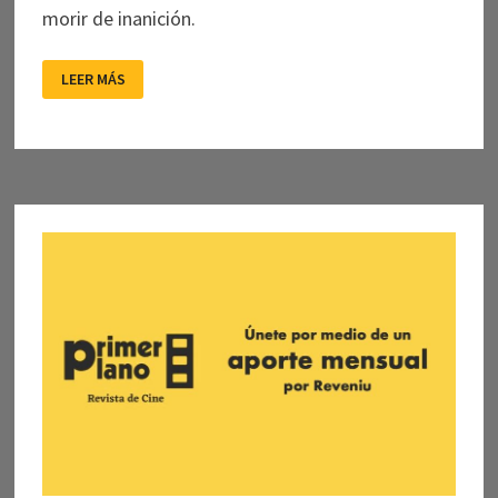
morir de inanición.
THE
LEER MÁS
WONDER
O
EL
SACRIFICIO
DE
LA
REINA