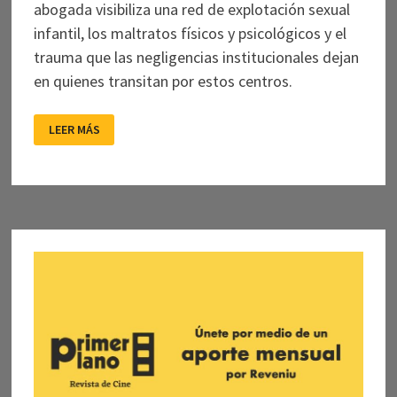
abogada visibiliza una red de explotación sexual
infantil, los maltratos físicos y psicológicos y el
trauma que las negligencias institucionales dejan
en quienes transitan por estos centros.
UN
LEER MÁS
RELATO
DESDE
EL
MELODRAMA
Y
LA
VIOLENCIA