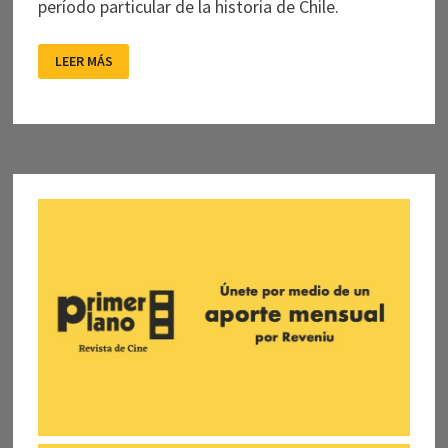
período particular de la historia de Chile.
TARDE
LEER MÁS
PARA
MORIR
JOVEN