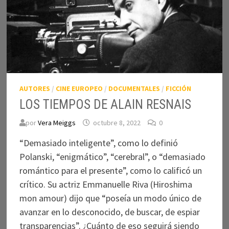
AUTORES
/
CINE EUROPEO
/
DOCUMENTALES
/
FICCIÓN
LOS TIEMPOS DE ALAIN RESNAIS
por
Vera Meiggs
octubre 8, 2022
0
“Demasiado inteligente”, como lo definió
Polanski, “enigmático”, “cerebral”, o “demasiado
romántico para el presente”, como lo calificó un
crítico. Su actriz Emmanuelle Riva (Hiroshima
mon amour) dijo que “poseía un modo único de
avanzar en lo desconocido, de buscar, de espiar
transparencias”. ¿Cuánto de eso seguirá siendo