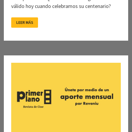
válido hoy cuando celebramos su centenario?
LOS
LEER MÁS
TIEMPOS
DE
ALAIN
RESNAIS