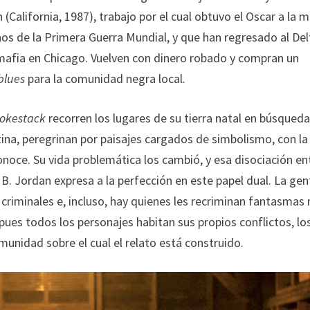
alifornia, 1987), trabajo por el cual obtuvo el Oscar a la m
os de la Primera Guerra Mundial, y que han regresado al Del
 mafia en Chicago. Vuelven con dinero robado y compran un
blues
para la comunidad negra local.
okestack
recorren los lugares de su tierra natal en búsqued
tina, peregrinan por paisajes cargados de simbolismo, con la
onoce. Su vida problemática los cambió, y esa disociación ent
B. Jordan expresa a la perfección en este papel dual. La ge
riminales e, incluso, hay quienes les recriminan fantasmas
ues todos los personajes habitan sus propios conflictos, lo
unidad sobre el cual el relato está construido.