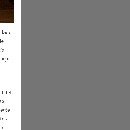
o dado
de
ndo
.
spejo
ad del
ge
mente
to a
na