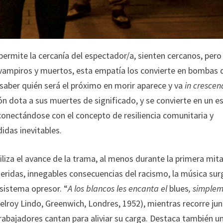
ermite la cercanía del espectador/a, sienten cercanos, per
ay vampiros y muertos, esta empatía los convierte en bombas 
saber quién será el próximo en morir aparece y va
in cresce
n dota a sus muertes de significado, y se convierte en un e
conectándose con el concepto de resiliencia comunitaria y
didas inevitables.
liza el avance de la trama, al menos durante la primera mit
heridas, innegables consecuencias del racismo, la música sur
 sistema opresor. “
A los blancos les encanta el
blues
, simple
elroy Lindo, Greenwich, Londres, 1952), mientras recorre jun
abajadores cantan para aliviar su carga. Destaca también u