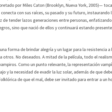
pretado por Miles Caton (Brooklyn, Nueva York, 2005)— toca
 conecta con sus raíces, su pasado y su futuro, instaurando l
az de tender lazos generaciones entre personas, enfatizand
gros, sino que nació de ellos y continuará estando presente
na forma de brindar alegría y un lugar para la resistencia a 
 otros. No deseados. A mitad de la película, todo el realis
s vampiros. Como un punto relevante, la representación vampí
jo y la necesidad de evadir la luz solar, además de que deb
 folklórica de que el mal, debe ser invitado para entrar a un 