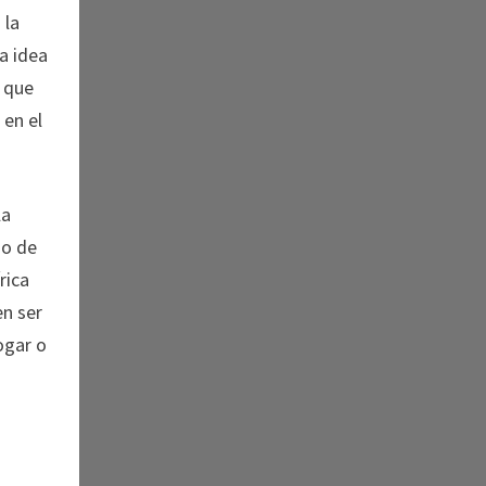
 la
a idea
o que
 en el
la
mo de
rica
en ser
hogar o