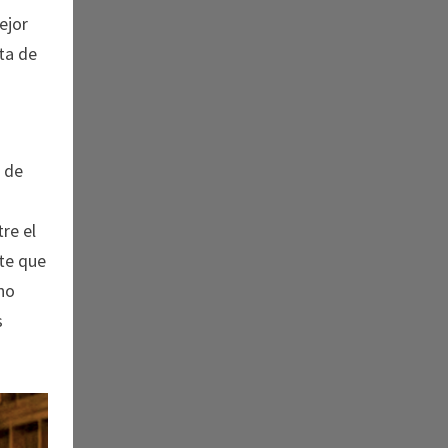
ejor
ta de
a de
re el
nte que
 no
s