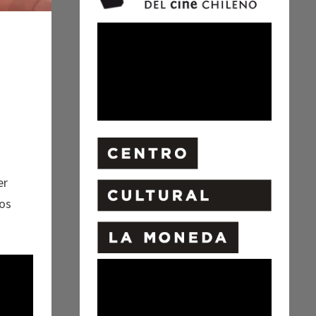
er
tos