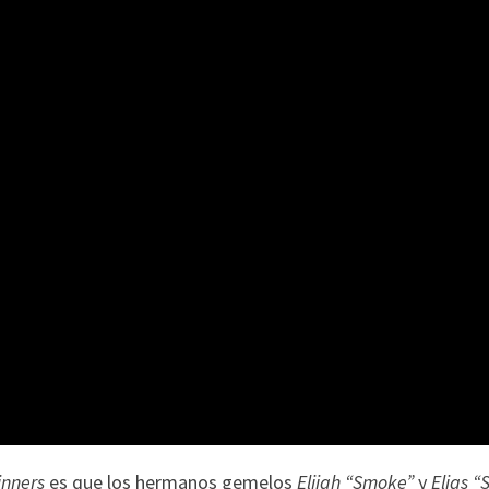
inners
es que los hermanos gemelos
Elijah “Smoke”
y
Elias “