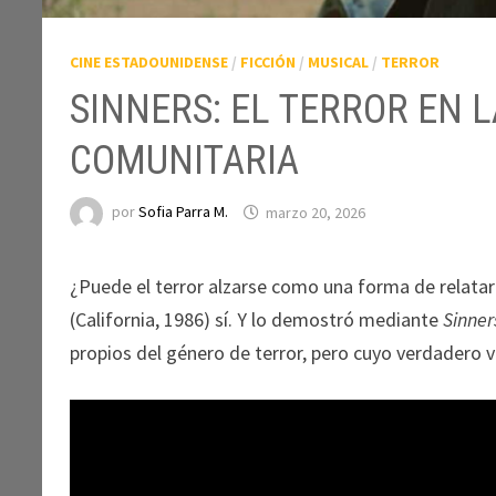
CINE ESTADOUNIDENSE
/
FICCIÓN
/
MUSICAL
/
TERROR
SINNERS: EL TERROR EN L
COMUNITARIA
por
Sofia Parra M.
marzo 20, 2026
¿Puede el terror alzarse como una forma de relat
(California, 1986) sí. Y lo demostró mediante
Sinne
propios del género de terror, pero cuyo verdadero 