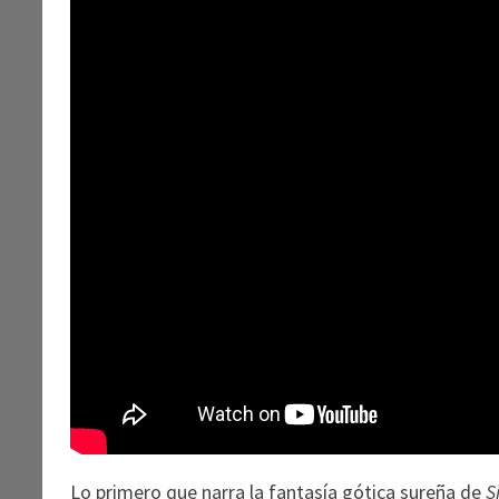
Lo primero que narra la fantasía gótica sureña de
S