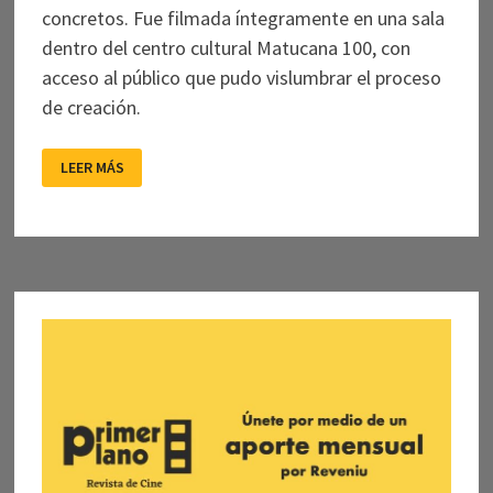
concretos. Fue filmada íntegramente en una sala
dentro del centro cultural Matucana 100, con
acceso al público que pudo vislumbrar el proceso
de creación.
LOS
LEER MÁS
HIPERBÓREOS:
NOCTURNO(S)
DE
CHILE