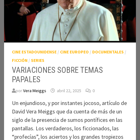
CINE ESTADOUNIDENSE
/
CINE EUROPEO
/
DOCUMENTALES
/
FICCIÓN
/
SERIES
VARIACIONES SOBRE TEMAS
PAPALES
por
Vera Meiggs
abril 22, 2025
0
Un enjundioso, y por instantes jocoso, artículo de
David Vera Meiggs que da cuenta de más de un
siglo de la presencia de sumos pontífices en las
pantallas. Los verdaderos, los ficcionados, las
“profecías”, los aciertos y los grandes tropiezos