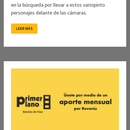
en la búsqueda por llevar a estos variopinto
personajes delante de las cámaras.
VARIACIONES
LEER MÁS
SOBRE
TEMAS
PAPALES