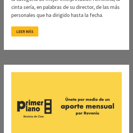
cinta sería, en palabras de su director, de las más
personales que ha dirigido hasta la fecha.
MARÍA:
LEER MÁS
LA
VOZ
DEL
SILENCIO