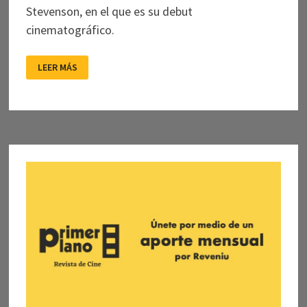
Stevenson, en el que es su debut
cinematográfico.
LA
LEER MÁS
PRIMERA
PROFECÍA:
EL
DIABLO
EN
LOS
DETALLES