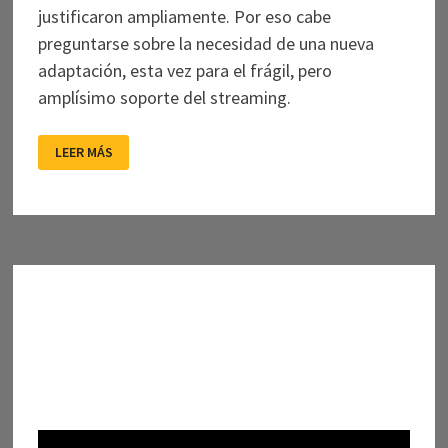
justificaron ampliamente. Por eso cabe
preguntarse sobre la necesidad de una nueva
adaptación, esta vez para el frágil, pero
amplísimo soporte del streaming.
LOS
LEER MÁS
GATOS
PARDOS,
¿RASGUÑAN
TODAVÍA?