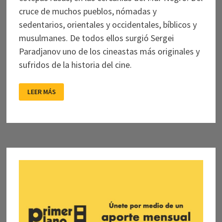
cruce de muchos pueblos, nómadas y
sedentarios, orientales y occidentales, bíblicos y
musulmanes. De todos ellos surgió Sergei
Paradjanov uno de los cineastas más originales y
sufridos de la historia del cine.
CENTENARIO
LEER MÁS
DE
UN
MARAVILLOSO
Y
POCO
CONOCIDO
CINEASTA
SOVIÉTICO,
EL
MÁS
PERSEGUIDO
DE
TODOS