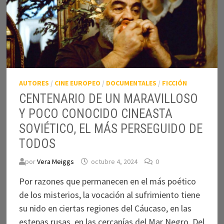
AUTORES
/
CINE EUROPEO
/
DOCUMENTALES
/
FICCIÓN
CENTENARIO DE UN MARAVILLOSO
Y POCO CONOCIDO CINEASTA
SOVIÉTICO, EL MÁS PERSEGUIDO DE
TODOS
por
Vera Meiggs
octubre 4, 2024
0
Por razones que permanecen en el más poético
de los misterios, la vocación al sufrimiento tiene
su nido en ciertas regiones del Cáucaso, en las
estepas rusas, en las cercanías del Mar Negro. Del