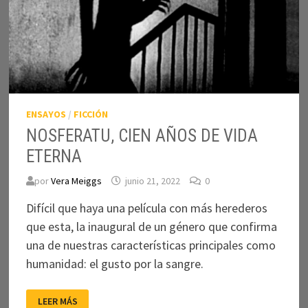
ENSAYOS
/
FICCIÓN
NOSFERATU, CIEN AÑOS DE VIDA
ETERNA
por
Vera Meiggs
junio 21, 2022
0
Difícil que haya una película con más herederos
que esta, la inaugural de un género que confirma
una de nuestras características principales como
humanidad: el gusto por la sangre.
NOSFERATU,
LEER MÁS
CIEN