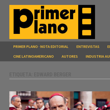
Saltar
al
contenido
PRIMER PLANO · NOTA EDITORIAL
ENTREVISTAS
E
CINE LATINOAMERICANO
AUTORES
INDUSTRIA AU
ETIQUETA:
EDWARD BERGER