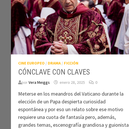
CINE EUROPEO
/
DRAMA
/
FICCIÓN
CÓNCLAVE CON CLAVES
por
Vera Meiggs
enero 28, 2025
0
Meterse en los meandros del Vaticano durante la
elección de un Papa despierta curiosidad
espontánea y por eso un relato sobre ese motivo
requiere una cuota de fantasía pero, además,
grandes temas, escenografía grandiosa y guionista