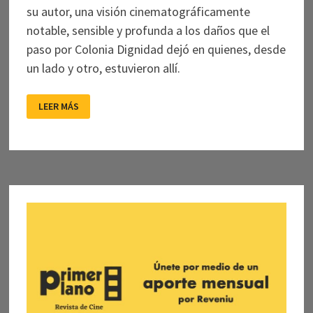
su autor, una visión cinematográficamente
notable, sensible y profunda a los daños que el
paso por Colonia Dignidad dejó en quienes, desde
un lado y otro, estuvieron allí.
“AULLIDO
LEER MÁS
DE
INVIERNO”:
NO
DEJAR
DE
CONTAR