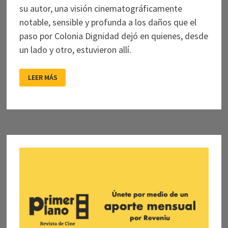
su autor, una visión cinematográficamente
notable, sensible y profunda a los daños que el
paso por Colonia Dignidad dejó en quienes, desde
un lado y otro, estuvieron allí.
“AULLIDO
LEER MÁS
DE
INVIERNO”:
NO
DEJAR
DE
CONTAR