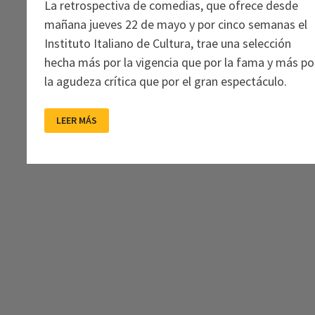
La retrospectiva de comedias, que ofrece desde
mañana jueves 22 de mayo y por cinco semanas el
Instituto Italiano de Cultura, trae una selección
hecha más por la vigencia que por la fama y más po
la agudeza crítica que por el gran espectáculo.
COMMEDIA
LEER MÁS
ALL’
ITALIANA:
DE
LA
SARTÉN
A
LAS
RISAS