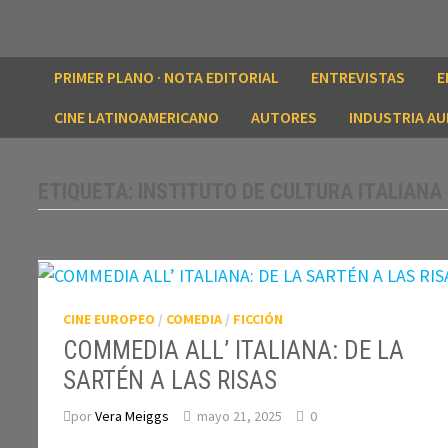
Saltar
al
contenido
PRIMER PLANO · NOTA EDITORIAL
ENTREVISTAS
E
CINE LATINOAMERICANO
AUTORES
INDUSTRIA AU
ETIQUETA:
INSTITUTO DE CULTURA ITALIANA
CINE EUROPEO
/
COMEDIA
/
FICCIÓN
COMMEDIA ALL’ ITALIANA: DE LA
SARTÉN A LAS RISAS
por
Vera Meiggs
mayo 21, 2025
0