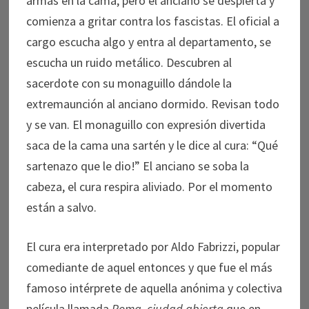
armas en la cama, pero el anciano se despierta y
comienza a gritar contra los fascistas. El oficial a
cargo escucha algo y entra al departamento, se
escucha un ruido metálico. Descubren al
sacerdote con su monaguillo dándole la
extremaunción al anciano dormido. Revisan todo
y se van. El monaguillo con expresión divertida
saca de la cama una sartén y le dice al cura: “Qué
sartenazo que le dio!” El anciano se soba la
cabeza, el cura respira aliviado. Por el momento
están a salvo.
El cura era interpretado por Aldo Fabrizzi, popular
comediante de aquel entonces y que fue el más
famoso intérprete de aquella anónima y colectiva
película llamada
Roma, ciudad abierta
que en