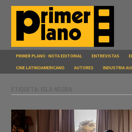
Saltar
al
contenido
PRIMER PLANO · NOTA EDITORIAL
ENTREVISTAS
E
CINE LATINOAMERICANO
AUTORES
INDUSTRIA AU
ETIQUETA:
ISLA NEGRA