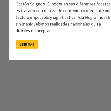
Gastón Salgado. El poder en sus diferentes facetas
es tratado con dureza de contenido y mediante un
factura impecable y significativa. Isla Negra muest
sin maniqueísmos realidades nacionales quizá
difíciles de aceptar.
LOS
LEER MÁS
MUCHOS
MATICES
DE
UNA
ISLA
NEGRA