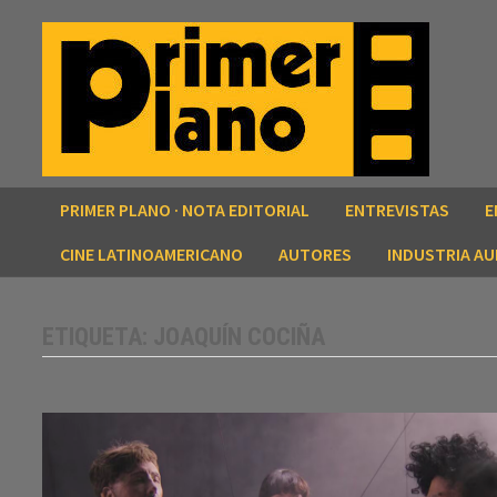
Saltar
al
contenido
PRIMER PLANO · NOTA EDITORIAL
ENTREVISTAS
E
CINE LATINOAMERICANO
AUTORES
INDUSTRIA AU
ETIQUETA:
JOAQUÍN COCIÑA