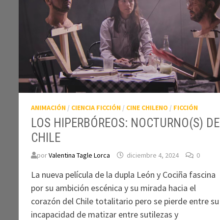
ANIMACIÓN
/
CIENCIA FICCIÓN
/
CINE CHILENO
/
FICCIÓN
LOS HIPERBÓREOS: NOCTURNO(S) DE
CHILE
por
Valentina Tagle Lorca
diciembre 4, 2024
0
La nueva película de la dupla León y Cociña fascina
por su ambición escénica y su mirada hacia el
corazón del Chile totalitario pero se pierde entre su
incapacidad de matizar entre sutilezas y