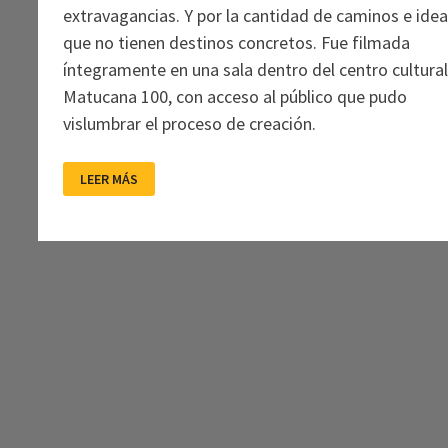
extravagancias. Y por la cantidad de caminos e ide
que no tienen destinos concretos. Fue filmada
íntegramente en una sala dentro del centro cultura
Matucana 100, con acceso al público que pudo
vislumbrar el proceso de creación.
LOS
LEER MÁS
HIPERBÓREOS:
NOCTURNO(S)
DE
CHILE